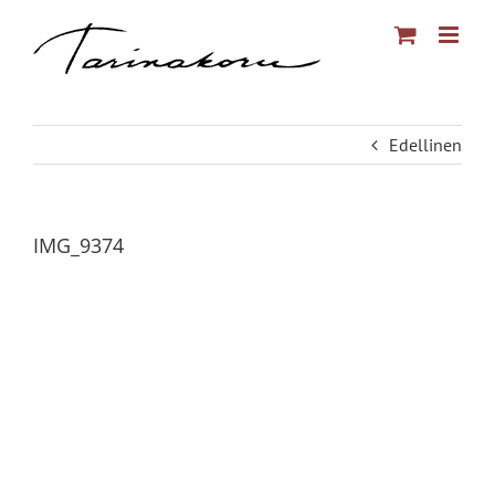
Skip
to
content
Edellinen
IMG_9374