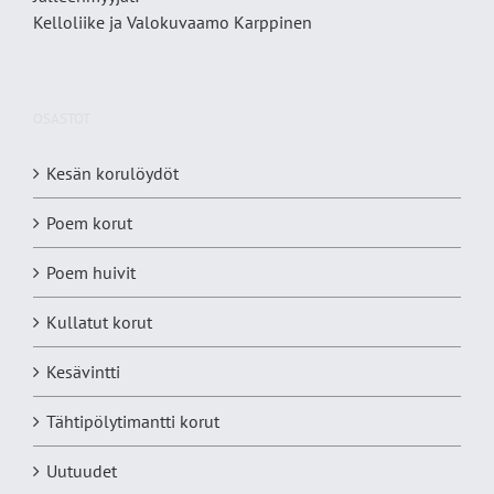
Kelloliike ja Valokuvaamo
Karppinen
OSASTOT
Kesän korulöydöt
Poem korut
Poem huivit
Kullatut korut
Kesävintti
Tähtipölytimantti korut
Uutuudet