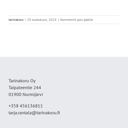
artikkelissa
tarinakoru
|
28 toukokuun, 2024
|
Kommentit pois päältä
IMG_9374
Tarinakoru Oy
Taipaleentie 244
01900 Nurmijärvi
+358 456136811
tarja.rantala@tarinakoru.fi