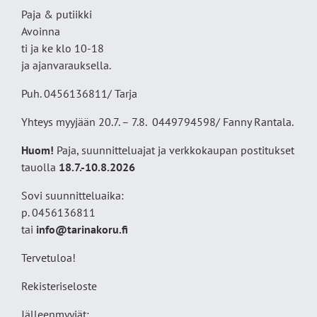
Paja & putiikki
Avoinna
ti ja ke klo 10-18
ja ajanvarauksella.
Puh. 0456136811/ Tarja
Yhteys myyjään 20.7. – 7.8. 0449794598/ Fanny Rantala.
Huom!
Paja, suunnitteluajat ja verkkokaupan postitukset
tauolla
18
.7.-10.8.2026
Sovi suunnitteluaika:
p. 0456136811
tai
info@tarinakoru.fi
Tervetuloa!
Rekisteriseloste
Jälleenmyyjät: