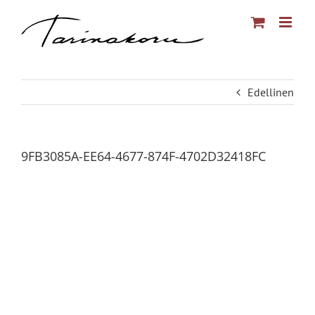
Skip
to
content
Edellinen
9FB3085A-EE64-4677-874F-4702D32418FC