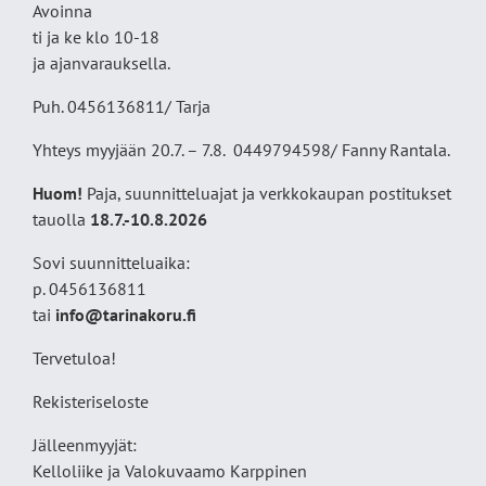
Avoinna
ti ja ke klo 10-18
ja ajanvarauksella.
Puh. 0456136811/ Tarja
Yhteys myyjään 20.7. – 7.8. 0449794598/ Fanny Rantala.
Huom!
Paja, suunnitteluajat ja verkkokaupan postitukset
tauolla
18
.7.-10.8.2026
Sovi suunnitteluaika:
p. 0456136811
tai
info@tarinakoru.fi
Tervetuloa!
Rekisteriseloste
Jälleenmyyjät:
Kelloliike ja Valokuvaamo
Karppinen