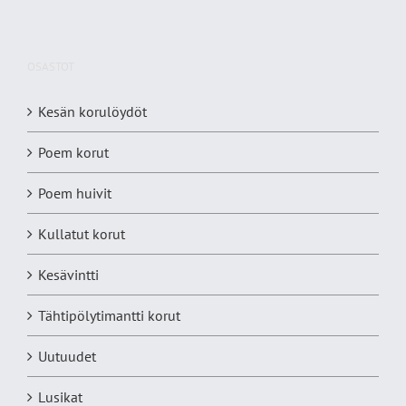
OSASTOT
Kesän korulöydöt
Poem korut
Poem huivit
Kullatut korut
Kesävintti
Tähtipölytimantti korut
Uutuudet
Lusikat