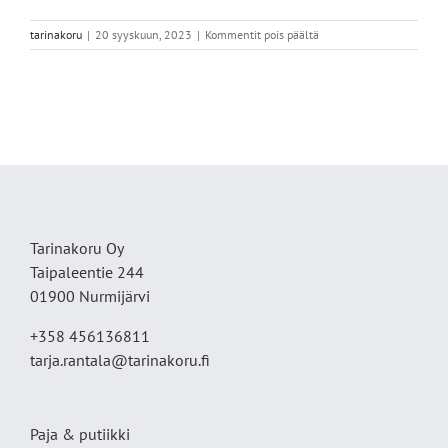
artikkelissa
tarinakoru
|
20 syyskuun, 2023
|
Kommentit pois päältä
9FB3085A-
EE64-
4677-
874F-
4702D32418FC
Tarinakoru Oy
Taipaleentie 244
01900 Nurmijärvi
+358 456136811
tarja.rantala@tarinakoru.fi
Paja & putiikki