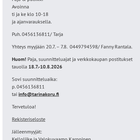
Avoinna
ti ja ke klo 10-18
ja ajanvarauksella.
Puh. 0456136811/ Tarja
Yhteys myyjään 20.7. – 7.8. 0449794598/ Fanny Rantala.
Huom!
Paja, suunnitteluajat ja verkkokaupan postitukset
tauolla
18
.7.-10.8.2026
Sovi suunnitteluaika:
p. 0456136811
tai
info@tarinakoru.fi
Tervetuloa!
Rekisteriseloste
Jälleenmyyjät:
Kelloliike ja Valokuvaamo
Karppinen