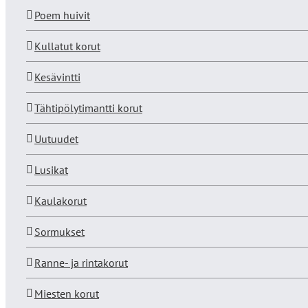
Poem huivit
Kullatut korut
Kesävintti
Tähtipölytimantti korut
Uutuudet
Lusikat
Kaulakorut
Sormukset
Ranne- ja rintakorut
Miesten korut