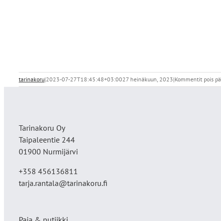
tarinakoru
|
2023-07-27T18:45:48+03:00
27 heinäkuun, 2023
|
Kommentit pois pä
Tarinakoru Oy
Taipaleentie 244
01900 Nurmijärvi
+358 456136811
tarja.rantala@tarinakoru.fi
Paja & putiikki