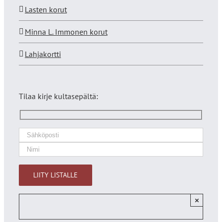
Lasten korut
Minna L. Immonen korut
Lahjakortti
Tilaa kirje kultasepältä:
×