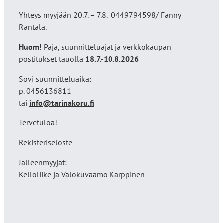
Yhteys myyjään 20.7. – 7.8. 0449794598/ Fanny
Rantala.
Huom!
Paja, suunnitteluajat ja verkkokaupan
postitukset tauolla
18
.7.-10.8.2026
Sovi suunnitteluaika:
p. 0456136811
tai
info@tarinakoru.fi
Tervetuloa!
Rekisteriseloste
Jälleenmyyjät:
Kelloliike ja Valokuvaamo
Karppinen