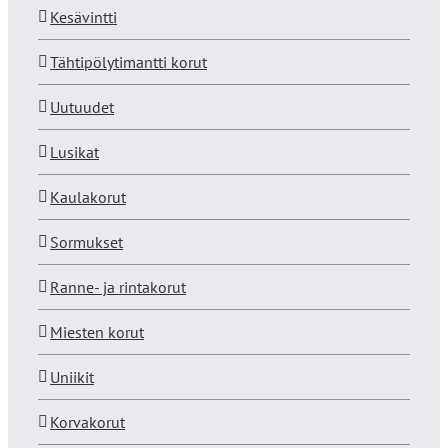
Kesävintti
Tähtipölytimantti korut
Uutuudet
Lusikat
Kaulakorut
Sormukset
Ranne- ja rintakorut
Miesten korut
Uniikit
Korvakorut