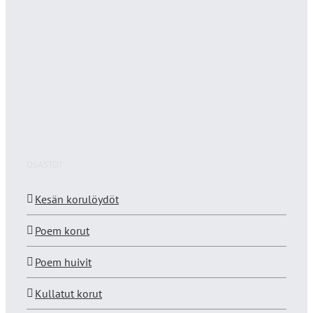
OSASTOT
Kesän korulöydöt
Poem korut
Poem huivit
Kullatut korut