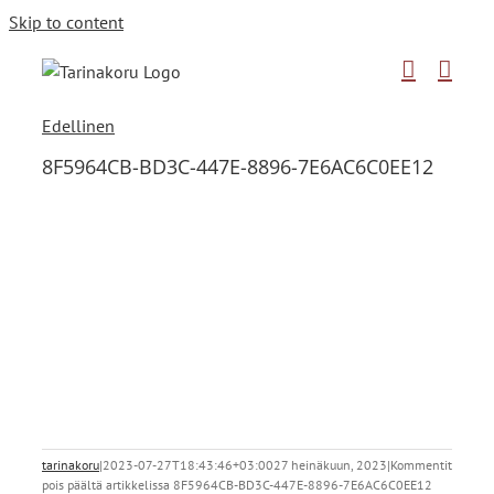
Skip to content
Edellinen
8F5964CB-BD3C-447E-8896-7E6AC6C0EE12
tarinakoru
|
2023-07-27T18:43:46+03:00
27 heinäkuun, 2023
|
Kommentit
pois päältä
artikkelissa 8F5964CB-BD3C-447E-8896-7E6AC6C0EE12