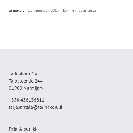
artikkelissa
tarinakoru
|
11 heinäkuun, 2023
|
Kommentit pois päältä
7E704A5B-
F0C0-
4A02-
B0E4-
47DDC94F7185
Tarinakoru Oy
Taipaleentie 244
01900 Nurmijärvi
+358 456136811
tarja.rantala@tarinakoru.fi
Paja & putiikki