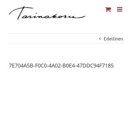
Skip
to
content
Edellinen
7E704A5B-F0C0-4A02-B0E4-47DDC94F7185