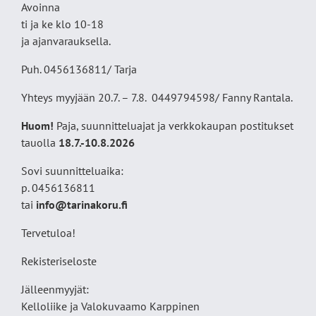
Avoinna
ti ja ke klo 10-18
ja ajanvarauksella.
Puh. 0456136811/ Tarja
Yhteys myyjään 20.7. – 7.8. 0449794598/ Fanny Rantala.
Huom!
Paja, suunnitteluajat ja verkkokaupan postitukset
tauolla
18
.7.-10.8.2026
Sovi suunnitteluaika:
p. 0456136811
tai
info@tarinakoru.fi
Tervetuloa!
Rekisteriseloste
Jälleenmyyjät:
Kelloliike ja Valokuvaamo
Karppinen