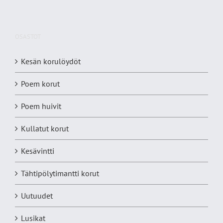
OSASTOT
Kesän korulöydöt
Poem korut
Poem huivit
Kullatut korut
Kesävintti
Tähtipölytimantti korut
Uutuudet
Lusikat