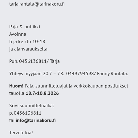
tarja.rantala@tarinakoru.fi
Paja & putiikki
Avoinna
ti ja ke klo 10-18
ja ajanvarauksella.
Puh. 0456136811/ Tarja
Yhteys myyjään 20.7. – 7.8. 0449794598/ Fanny Rantala.
Huom!
Paja, suunnitteluajat ja verkkokaupan postitukset
tauolla
18
.7.-10.8.2026
Sovi suunnitteluaika:
p. 0456136811
tai
info@tarinakoru.fi
Tervetuloa!