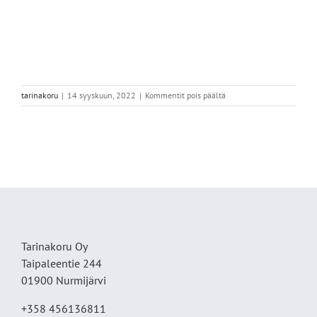
artikkelissa
tarinakoru
|
14 syyskuun, 2022
|
Kommentit pois päältä
1816B791-
1DA6-
4C12-
B767-
D2E85ADD18F1
Tarinakoru Oy
Taipaleentie 244
01900 Nurmijärvi
+358 456136811