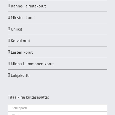
Ranne- ja rintakorut
Miesten korut
Uniikit
Korvakorut
Lasten korut
Minna L. Immonen korut
Lahjakortti
Tilaa kirje kultasepältä: