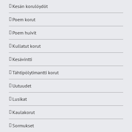
Kesän korulöydöt
Poem korut
Poem huivit
Kullatut korut
Kesävintti
Tähtipölytimantti korut
Uutuudet
Lusikat
Kaulakorut
Sormukset