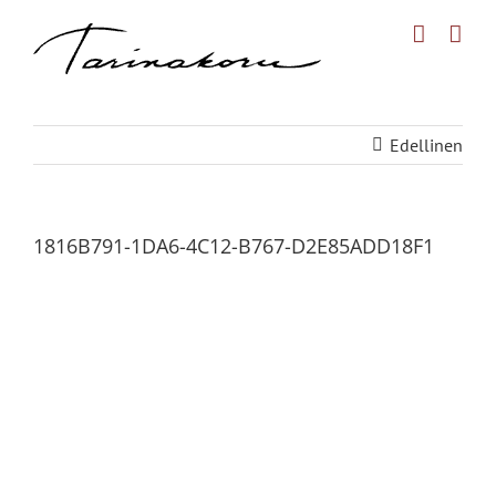
Skip
to
content
Edellinen
1816B791-1DA6-4C12-B767-D2E85ADD18F1