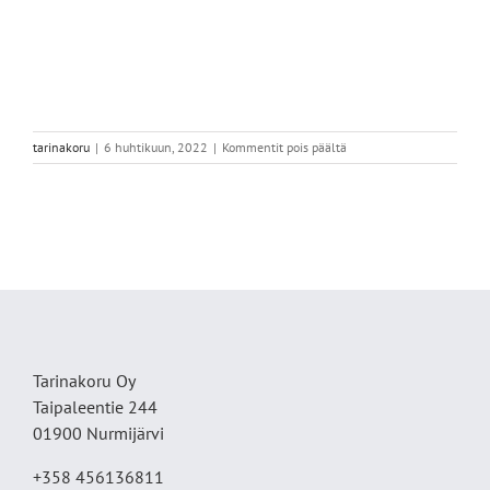
artikkelissa
tarinakoru
|
6 huhtikuun, 2022
|
Kommentit pois päältä
67F8BAB3-
568A-
4168-
B384-
3176D35B33E4
Tarinakoru Oy
Taipaleentie 244
01900 Nurmijärvi
+358 456136811