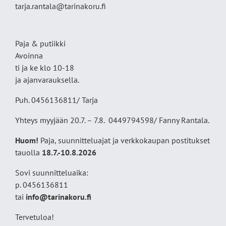
tarja.rantala@tarinakoru.fi
Paja & putiikki
Avoinna
ti ja ke klo 10-18
ja ajanvarauksella.
Puh. 0456136811/ Tarja
Yhteys myyjään 20.7. – 7.8. 0449794598/ Fanny Rantala.
Huom!
Paja, suunnitteluajat ja verkkokaupan postitukset
tauolla
18
.7.-10.8.2026
Sovi suunnitteluaika:
p. 0456136811
tai
info@tarinakoru.fi
Tervetuloa!