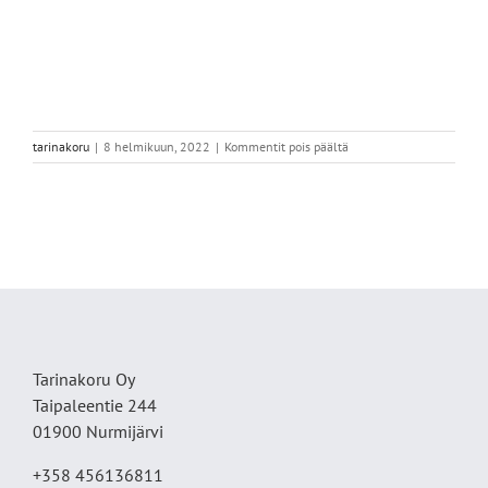
artikkelissa
tarinakoru
|
8 helmikuun, 2022
|
Kommentit pois päältä
00C8B605-
DE69-
4541-
A717-
589752FDF5A8
Tarinakoru Oy
Taipaleentie 244
01900 Nurmijärvi
+358 456136811