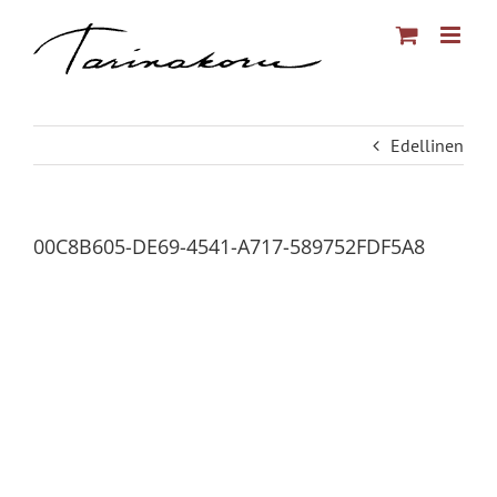
Skip
to
content
Edellinen
00C8B605-DE69-4541-A717-589752FDF5A8