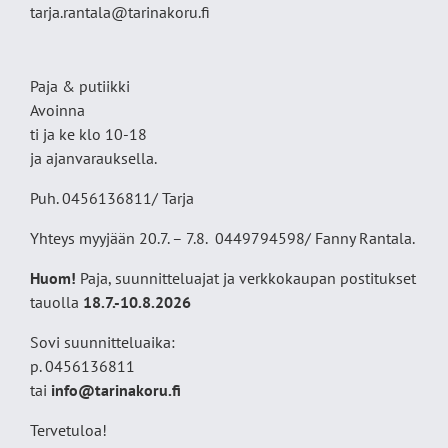
tarja.rantala@tarinakoru.fi
Paja & putiikki
Avoinna
ti ja ke klo 10-18
ja ajanvarauksella.
Puh. 0456136811/ Tarja
Yhteys myyjään 20.7. – 7.8. 0449794598/ Fanny Rantala.
Huom!
Paja, suunnitteluajat ja verkkokaupan postitukset
tauolla
18
.7.-10.8.2026
Sovi suunnitteluaika:
p. 0456136811
tai
info@tarinakoru.fi
Tervetuloa!