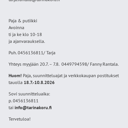
Paja & putiikki
Avoinna
ti ja ke klo 10-18
ja ajanvarauksella.
Puh. 0456136811/ Tarja
Yhteys myyjään 20.7. – 7.8. 0449794598/ Fanny Rantala.
Huom!
Paja, suunnitteluajat ja verkkokaupan postitukset
tauolla
18
.7.-10.8.2026
Sovi suunnitteluaika:
p. 0456136811
tai
info@tarinakoru.fi
Tervetuloa!