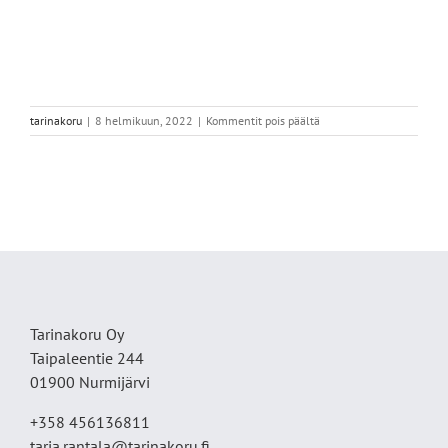
artikkelissa
tarinakoru
|
8 helmikuun, 2022
|
Kommentit pois päältä
0D39F369-
ACBC-
42AC-
95B0-
20A42FFA156D
Tarinakoru Oy
Taipaleentie 244
01900 Nurmijärvi
+358 456136811
tarja.rantala@tarinakoru.fi