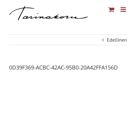
Skip
to
content
Edellinen
0D39F369-ACBC-42AC-95B0-20A42FFA156D