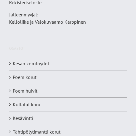
Rekisteriseloste
Jälleenmyyjät:
Kelloliike ja Valokuvaamo
Karppinen
OSASTOT
Kesän korulöydöt
Poem korut
Poem huivit
Kullatut korut
Kesävintti
Tähtipölytimantti korut