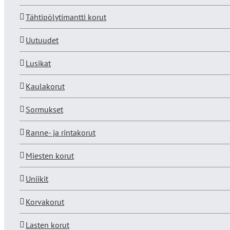
Tähtipölytimantti korut
Uutuudet
Lusikat
Kaulakorut
Sormukset
Ranne- ja rintakorut
Miesten korut
Uniikit
Korvakorut
Lasten korut