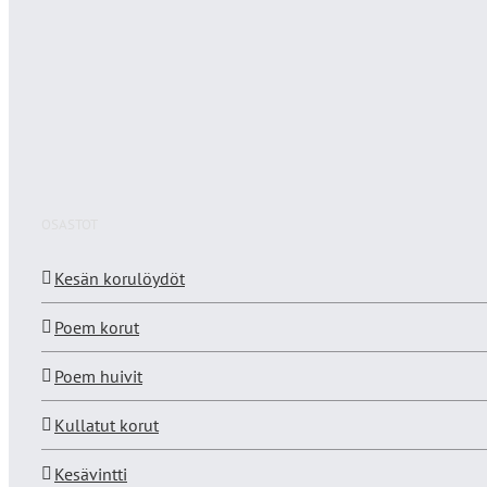
OSASTOT
Kesän korulöydöt
Poem korut
Poem huivit
Kullatut korut
Kesävintti