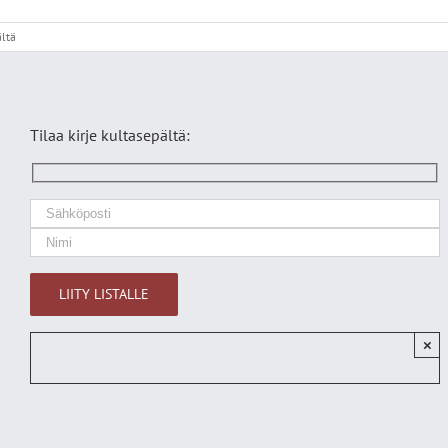
artikkelissa
ltä
6FDF3799-
9054-
49D6-
98FD-
FD12412D3C95
Tilaa kirje kultasepältä:
×