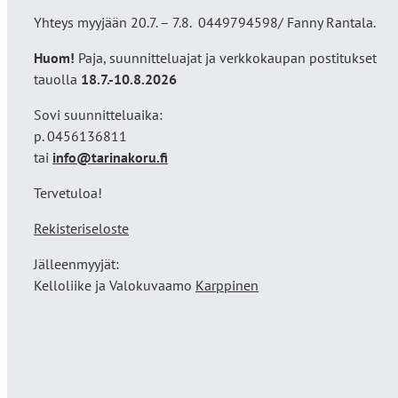
Yhteys myyjään 20.7. – 7.8. 0449794598/ Fanny Rantala.
Huom!
Paja, suunnitteluajat ja verkkokaupan postitukset
tauolla
18
.7.-10.8.2026
Sovi suunnitteluaika:
p. 0456136811
tai
info@tarinakoru.fi
Tervetuloa!
Rekisteriseloste
Jälleenmyyjät:
Kelloliike ja Valokuvaamo
Karppinen