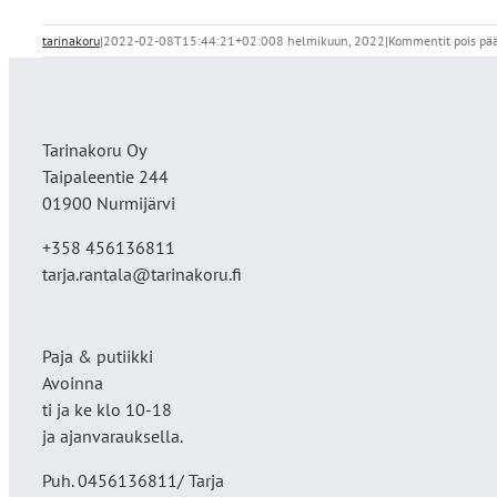
tarinakoru
|
2022-02-08T15:44:21+02:00
8 helmikuun, 2022
|
Kommentit pois pää
Tarinakoru Oy
Taipaleentie 244
01900 Nurmijärvi
+358 456136811
tarja.rantala@tarinakoru.fi
Paja & putiikki
Avoinna
ti ja ke klo 10-18
ja ajanvarauksella.
Puh. 0456136811/ Tarja