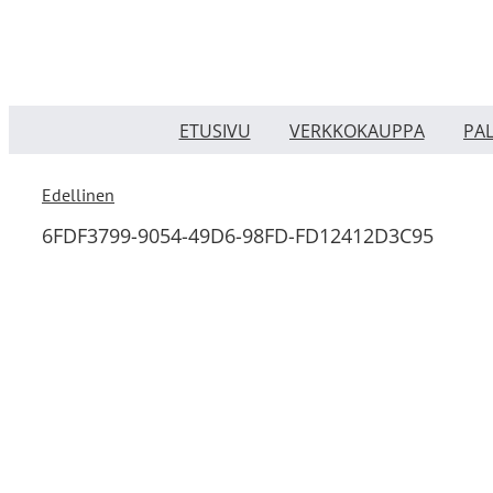
Skip
to
content
ETUSIVU
VERKKOKAUPPA
PA
Edellinen
6FDF3799-9054-49D6-98FD-FD12412D3C95