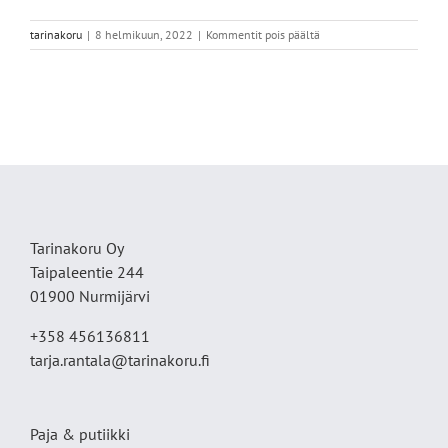
artikkelissa
tarinakoru
|
8 helmikuun, 2022
|
Kommentit pois päältä
372DDF2C-
3E32-
4B97-
85EA-
7AA1973EDEBB
Tarinakoru Oy
Taipaleentie 244
01900 Nurmijärvi
+358 456136811
tarja.rantala@tarinakoru.fi
Paja & putiikki