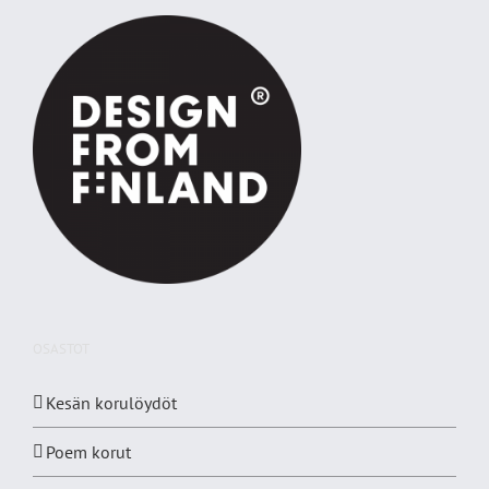
OSASTOT
Kesän korulöydöt
Poem korut