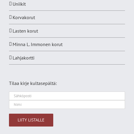
Uniikit
Korvakorut
Lasten korut
Minna L. Immonen korut
Lahjakortti
Tilaa kirje kultasepältä: