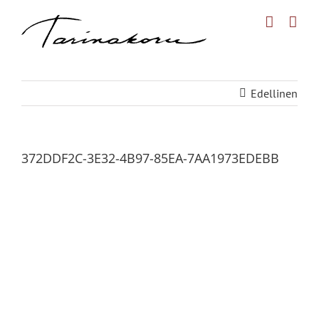
Skip
to
content
Edellinen
372DDF2C-3E32-4B97-85EA-7AA1973EDEBB