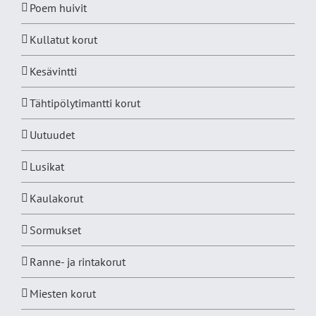
Poem huivit
Kullatut korut
Kesävintti
Tähtipölytimantti korut
Uutuudet
Lusikat
Kaulakorut
Sormukset
Ranne- ja rintakorut
Miesten korut