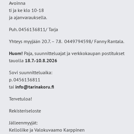
Avoinna
ti ja ke klo 10-18
ja ajanvarauksella.
Puh. 0456136811/ Tarja
Yhteys myyjään 20.7. – 7.8. 0449794598/ Fanny Rantala.
Huom!
Paja, suunnitteluajat ja verkkokaupan postitukset
tauolla
18
.7.-10.8.2026
Sovi suunnitteluaika:
p. 0456136811
tai
info@tarinakoru.fi
Tervetuloa!
Rekisteriseloste
Jälleenmyyjät:
Kelloliike ja Valokuvaamo
Karppinen