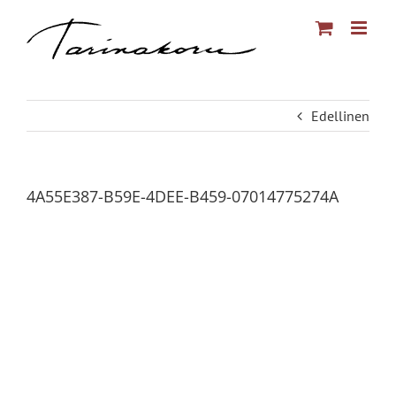
Skip
to
content
Edellinen
4A55E387-B59E-4DEE-B459-07014775274A