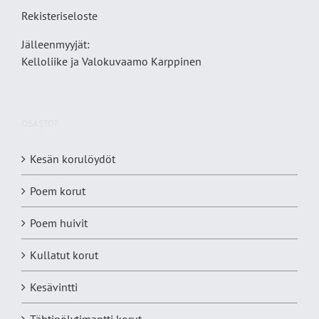
Rekisteriseloste
Jälleenmyyjät:
Kelloliike ja Valokuvaamo
Karppinen
OSASTOT
Kesän korulöydöt
Poem korut
Poem huivit
Kullatut korut
Kesävintti