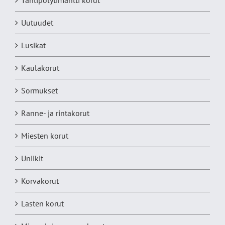
Tähtipölytimantti korut
Uutuudet
Lusikat
Kaulakorut
Sormukset
Ranne- ja rintakorut
Miesten korut
Uniikit
Korvakorut
Lasten korut