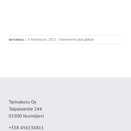
artikkelissa
tarinakoru
|
8 helmikuun, 2022
|
Kommentit pois päältä
4A55E387-
B59E-
4DEE-
B459-
07014775274A
Tarinakoru Oy
Taipaleentie 244
01900 Nurmijärvi
+358 456136811