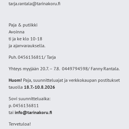
tarja.rantala@tarinakoru.fi
Paja & putiikki
Avoinna
ti ja ke klo 10-18
ja ajanvarauksella.
Puh. 0456136811/ Tarja
Yhteys myyjään 20.7. – 7.8. 0449794598/ Fanny Rantala.
Huom!
Paja, suunnitteluajat ja verkkokaupan postitukset
tauolla
18
.7.-10.8.2026
Sovi suunnitteluaika:
p. 0456136811
tai
info@tarinakoru.fi
Tervetuloa!