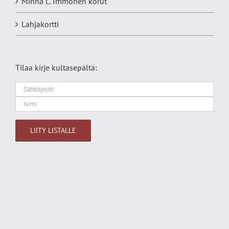
Minna L. Immonen korut
Lahjakortti
Tilaa kirje kultasepältä:
Alternative: