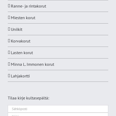
Ranne- ja rintakorut
Miesten korut
Uniikit
Korvakorut
Lasten korut
Minna L. Immonen korut
Lahjakortti
Tilaa kirje kultasepältä: