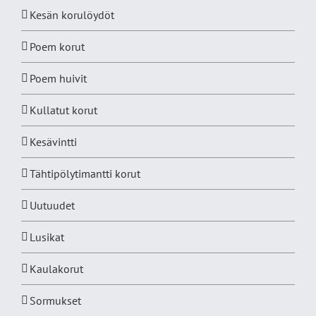
Kesän korulöydöt
Poem korut
Poem huivit
Kullatut korut
Kesävintti
Tähtipölytimantti korut
Uutuudet
Lusikat
Kaulakorut
Sormukset