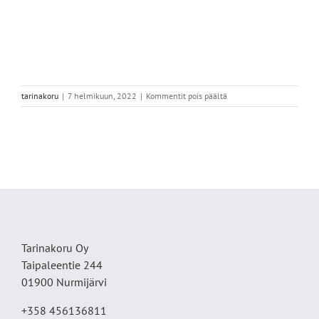
artikkelissa
tarinakoru
|
7 helmikuun, 2022
|
Kommentit pois päältä
EBBAF593-
8843-
4D86-
9539-
81039E116036
Tarinakoru Oy
Taipaleentie 244
01900 Nurmijärvi
+358 456136811