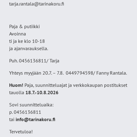
tarja.rantala@tarinakoru.fi
Paja & putiikki
Avoinna
ti ja ke klo 10-18
ja ajanvarauksella.
Puh. 0456136811/ Tarja
Yhteys myyjään 20.7. – 7.8. 0449794598/ Fanny Rantala.
Huom!
Paja, suunnitteluajat ja verkkokaupan postitukset
tauolla
18
.7.-10.8.2026
Sovi suunnitteluaika:
p. 0456136811
tai
info@tarinakoru.fi
Tervetuloa!