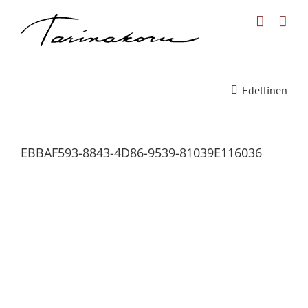
Skip
to
content
Edellinen
EBBAF593-8843-4D86-9539-81039E116036