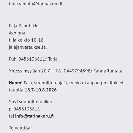
tarja.rantala@tarinakoru.fi
Paja & putiikki
Avoinna
ti ja ke klo 10-18
ja ajanvarauksella.
Puh. 0456136811/ Tarja
Yhteys myyjään 20.7. – 7.8. 0449794598/ Fanny Rantala.
Huom!
Paja, suunnitteluajat ja verkkokaupan postitukset
tauolla
18
.7.-10.8.2026
Sovi suunnitteluaika:
p. 0456136811
tai
info@tarinakoru.fi
Tervetuloa!