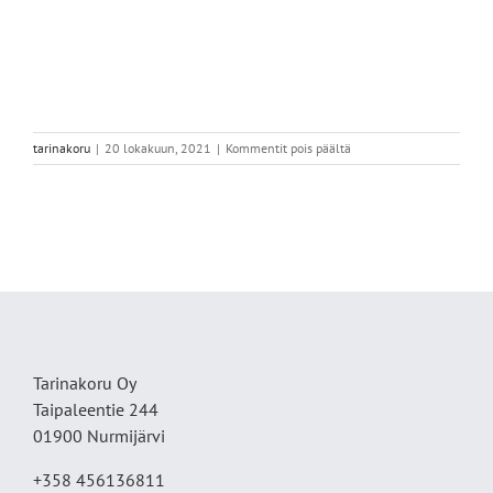
artikkelissa
tarinakoru
|
20 lokakuun, 2021
|
Kommentit pois päältä
AF0DE496-
F06C-
4BC6-
8889-
2B701D4FA1B6
Tarinakoru Oy
Taipaleentie 244
01900 Nurmijärvi
+358 456136811