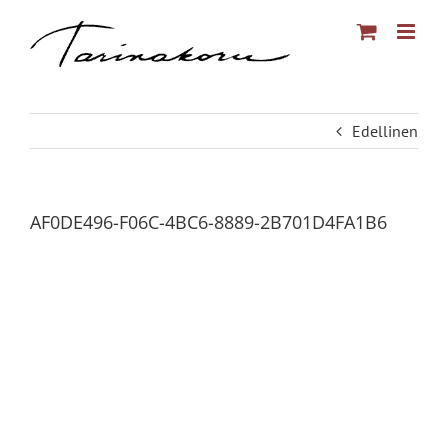
Skip
to
content
Edellinen
AF0DE496-F06C-4BC6-8889-2B701D4FA1B6