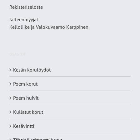
Rekisteriseloste
Jälleenmyyjät:
Kelloliike ja Valokuvaamo
Karppinen
OSASTOT
Kesän korulöydöt
Poem korut
Poem huivit
Kullatut korut
Kesävintti