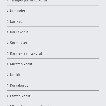
Tähtipölytimantti korut
Uutuudet
Lusikat
Kaulakorut
Sormukset
Ranne- ja rintakorut
Miesten korut
Uniikit
Korvakorut
Lasten korut