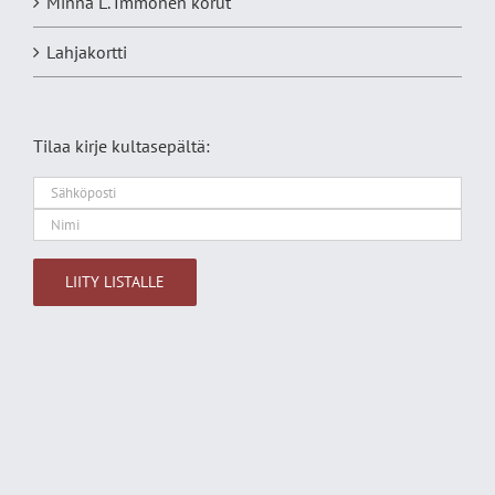
Minna L. Immonen korut
Lahjakortti
Tilaa kirje kultasepältä:
Alternative: