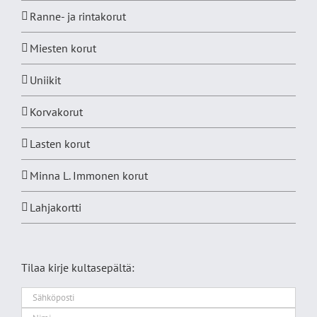
Ranne- ja rintakorut
Miesten korut
Uniikit
Korvakorut
Lasten korut
Minna L. Immonen korut
Lahjakortti
Tilaa kirje kultasepältä: