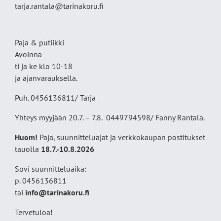
tarja.rantala@tarinakoru.fi
Paja & putiikki
Avoinna
ti ja ke klo 10-18
ja ajanvarauksella.
Puh. 0456136811/ Tarja
Yhteys myyjään 20.7. – 7.8. 0449794598/ Fanny Rantala.
Huom!
Paja, suunnitteluajat ja verkkokaupan postitukset
tauolla
18
.7.-10.8.2026
Sovi suunnitteluaika:
p. 0456136811
tai
info@tarinakoru.fi
Tervetuloa!