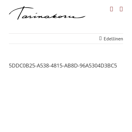
Skip
to
content
Edellinen
5DDC0B25-A538-4815-AB8D-96A5304D3BC5