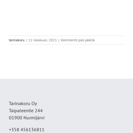
artikkelissa
tarinakoru
|
11 lokakuun, 2021
|
Kommentit pois päältä
5DDC0B25-
A538-
4815-
AB8D-
96A5304D3BC5
Tarinakoru Oy
Taipaleentie 244
01900 Nurmijärvi
+358 456136811