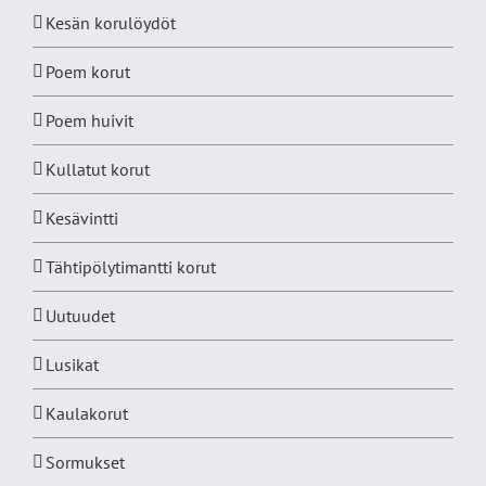
Kesän korulöydöt
Poem korut
Poem huivit
Kullatut korut
Kesävintti
Tähtipölytimantti korut
Uutuudet
Lusikat
Kaulakorut
Sormukset