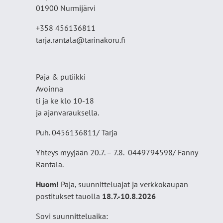
01900 Nurmijärvi
+358 456136811
tarja.rantala@tarinakoru.fi
Paja & putiikki
Avoinna
ti ja ke klo 10-18
ja ajanvarauksella.
Puh. 0456136811/ Tarja
Yhteys myyjään 20.7. – 7.8. 0449794598/ Fanny
Rantala.
Huom!
Paja, suunnitteluajat ja verkkokaupan
postitukset tauolla
18
.7.-10.8.2026
Sovi suunnitteluaika: