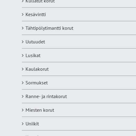
Kullatut korut
Kesävintti
Tähtipölytimantti korut
Uutuudet
Lusikat
Kaulakorut
Sormukset
Ranne- ja rintakorut
Miesten korut
Uniikit