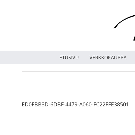
Skip
to
content
ETUSIVU
VERKKOKAUPPA
ED0FBB3D-6DBF-4479-A060-FC22FFE38501