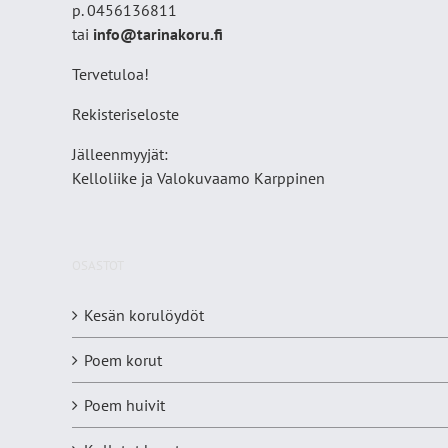
p. 0456136811
tai
info@tarinakoru.fi
Tervetuloa!
Rekisteriseloste
Jälleenmyyjät:
Kelloliike ja Valokuvaamo
Karppinen
OSASTOT
Kesän korulöydöt
Poem korut
Poem huivit