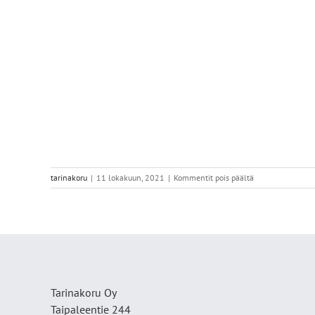
artikkelissa
tarinakoru
|
11 lokakuun, 2021
|
Kommentit pois päältä
ED0FBB3D-
6DBF-
4479-
A060-
FC22FFE38501
Tarinakoru Oy
Taipaleentie 244