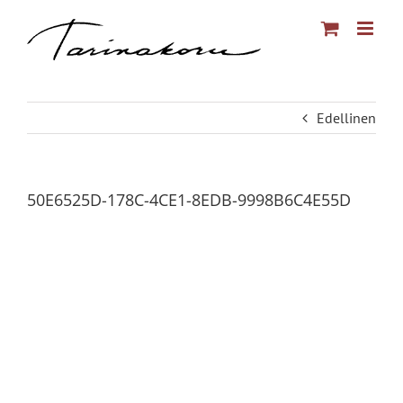
Skip
to
content
Edellinen
50E6525D-178C-4CE1-8EDB-9998B6C4E55D