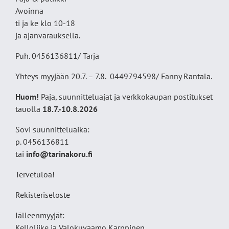
Avoinna
ti ja ke klo 10-18
ja ajanvarauksella.
Puh. 0456136811/ Tarja
Yhteys myyjään 20.7. – 7.8. 0449794598/ Fanny Rantala.
Huom!
Paja, suunnitteluajat ja verkkokaupan postitukset
tauolla
18
.7.-10.8.2026
Sovi suunnitteluaika:
p. 0456136811
tai
info@tarinakoru.fi
Tervetuloa!
Rekisteriseloste
Jälleenmyyjät:
Kelloliike ja Valokuvaamo
Karppinen