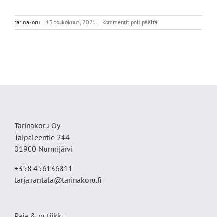
artikkelissa
tarinakoru
|
13 toukokuun, 2021
|
Kommentit pois päältä
50E6525D-
178C-
4CE1-
8EDB-
9998B6C4E55D
Tarinakoru Oy
Taipaleentie 244
01900 Nurmijärvi
+358 456136811
tarja.rantala@tarinakoru.fi
Paja & putiikki