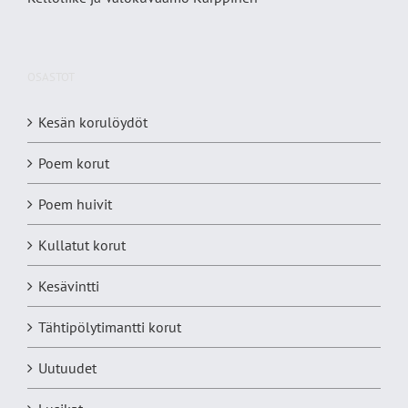
OSASTOT
Kesän korulöydöt
Poem korut
Poem huivit
Kullatut korut
Kesävintti
Tähtipölytimantti korut
Uutuudet