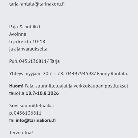
tarja.rantala@tarinakoru.fi
Paja & putiikki
Avoinna
ti ja ke klo 10-18
ja ajanvarauksella.
Puh. 0456136811/ Tarja
Yhteys myyjään 20.7. – 7.8. 0449794598/ Fanny Rantala.
Huom!
Paja, suunnitteluajat ja verkkokaupan postitukset
tauolla
18
.7.-10.8.2026
Sovi suunnitteluaika:
p. 0456136811
tai
info@tarinakoru.fi
Tervetuloa!