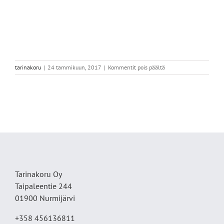
artikkelissa
tarinakoru
|
24 tammikuun, 2017
|
Kommentit pois päältä
Kullervomiekkakaula
Tarinakoru Oy
Taipaleentie 244
01900 Nurmijärvi
+358 456136811