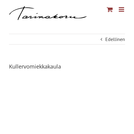
Skip
to
content
Edellinen
Kullervomiekkakaula