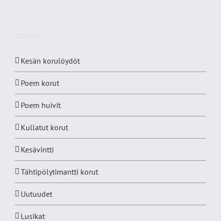
OSASTOT
Kesän korulöydöt
Poem korut
Poem huivit
Kullatut korut
Kesävintti
Tähtipölytimantti korut
Uutuudet
Lusikat