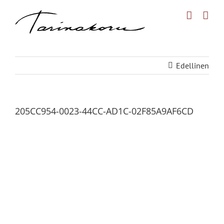
Skip
to
content
Edellinen
205CC954-0023-44CC-AD1C-02F85A9AF6CD