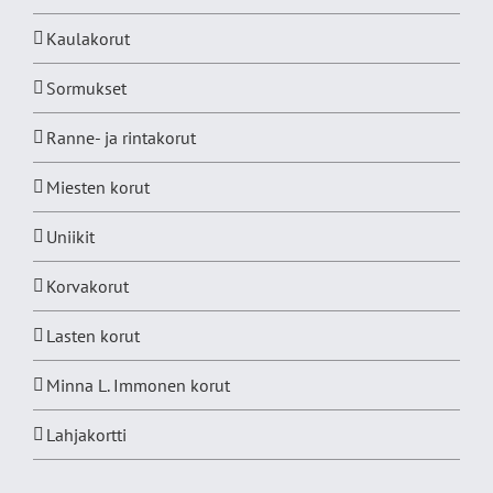
Kaulakorut
Sormukset
Ranne- ja rintakorut
Miesten korut
Uniikit
Korvakorut
Lasten korut
Minna L. Immonen korut
Lahjakortti