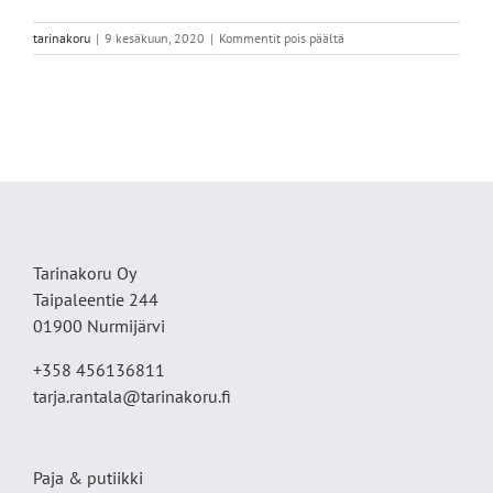
artikkelissa
tarinakoru
|
9 kesäkuun, 2020
|
Kommentit pois päältä
205CC954-
0023-
44CC-
AD1C-
02F85A9AF6CD
Tarinakoru Oy
Taipaleentie 244
01900 Nurmijärvi
+358 456136811
tarja.rantala@tarinakoru.fi
Paja & putiikki