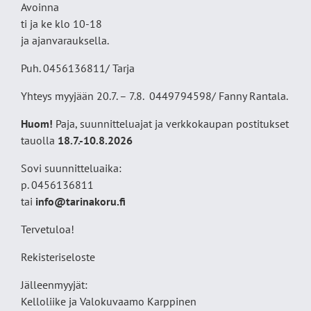
Avoinna
ti ja ke klo 10-18
ja ajanvarauksella.
Puh. 0456136811/ Tarja
Yhteys myyjään 20.7. – 7.8. 0449794598/ Fanny Rantala.
Huom!
Paja, suunnitteluajat ja verkkokaupan postitukset
tauolla
18
.7.-10.8.2026
Sovi suunnitteluaika:
p. 0456136811
tai
info@tarinakoru.fi
Tervetuloa!
Rekisteriseloste
Jälleenmyyjät:
Kelloliike ja Valokuvaamo
Karppinen