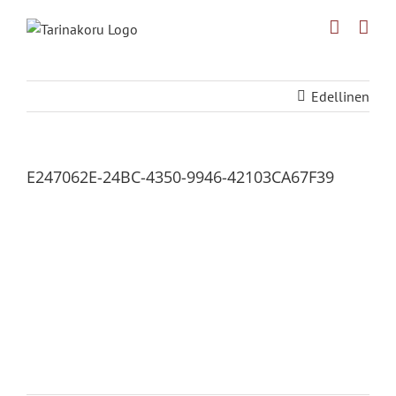
Skip
to
content
Edellinen
E247062E-24BC-4350-9946-42103CA67F39