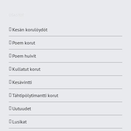
OSASTOT
Kesän korulöydöt
Poem korut
Poem huivit
Kullatut korut
Kesävintti
Tähtipölytimantti korut
Uutuudet
Lusikat