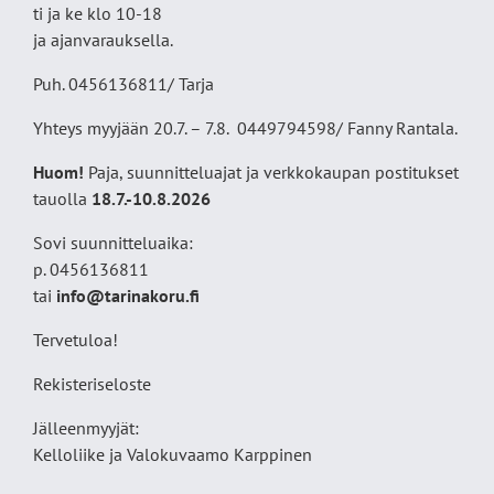
ti ja ke klo 10-18
ja ajanvarauksella.
Puh. 0456136811/ Tarja
Yhteys myyjään 20.7. – 7.8. 0449794598/ Fanny Rantala.
Huom!
Paja, suunnitteluajat ja verkkokaupan postitukset
tauolla
18
.7.-10.8.2026
Sovi suunnitteluaika:
p. 0456136811
tai
info@tarinakoru.fi
Tervetuloa!
Rekisteriseloste
Jälleenmyyjät:
Kelloliike ja Valokuvaamo
Karppinen