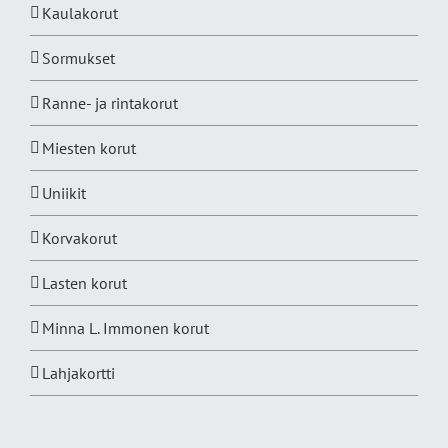
Kaulakorut
Sormukset
Ranne- ja rintakorut
Miesten korut
Uniikit
Korvakorut
Lasten korut
Minna L. Immonen korut
Lahjakortti