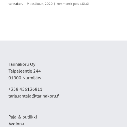
artikkelissa
tarinakoru
|
9 kesäkuun, 2020
|
Kommentit pois päältä
E247062E-
24BC-
4350-
9946-
42103CA67F39
Tarinakoru Oy
Taipaleentie 244
01900 Nurmijärvi
+358 456136811
tarja.rantala@tarinakoru.fi
Paja & putiikki
Avoinna