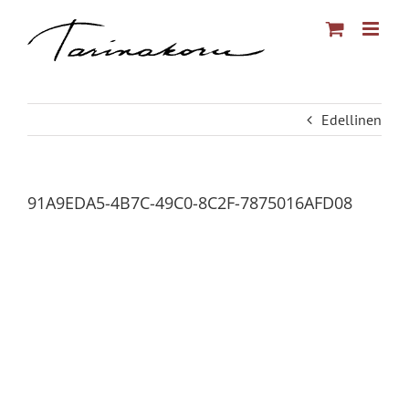
Skip
to
content
Edellinen
91A9EDA5-4B7C-49C0-8C2F-7875016AFD08