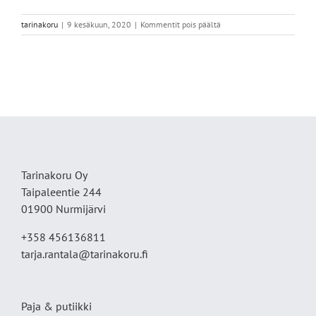
artikkelissa
tarinakoru
|
9 kesäkuun, 2020
|
Kommentit pois päältä
91A9EDA5-
4B7C-
49C0-
8C2F-
7875016AFD08
Tarinakoru Oy
Taipaleentie 244
01900 Nurmijärvi
+358 456136811
tarja.rantala@tarinakoru.fi
Paja & putiikki