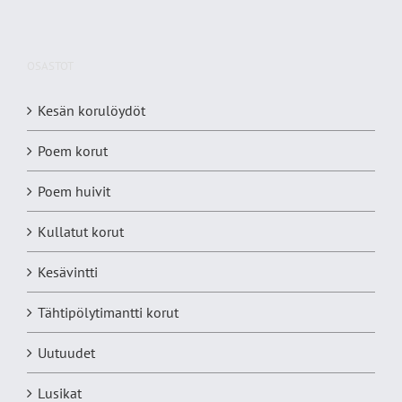
OSASTOT
Kesän korulöydöt
Poem korut
Poem huivit
Kullatut korut
Kesävintti
Tähtipölytimantti korut
Uutuudet
Lusikat