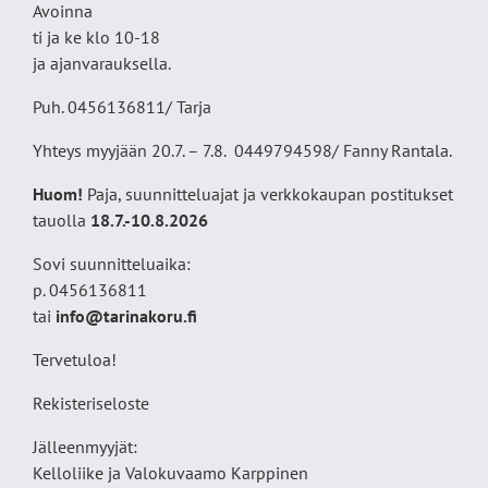
Avoinna
ti ja ke klo 10-18
ja ajanvarauksella.
Puh. 0456136811/ Tarja
Yhteys myyjään 20.7. – 7.8. 0449794598/ Fanny Rantala.
Huom!
Paja, suunnitteluajat ja verkkokaupan postitukset
tauolla
18
.7.-10.8.2026
Sovi suunnitteluaika:
p. 0456136811
tai
info@tarinakoru.fi
Tervetuloa!
Rekisteriseloste
Jälleenmyyjät:
Kelloliike ja Valokuvaamo
Karppinen