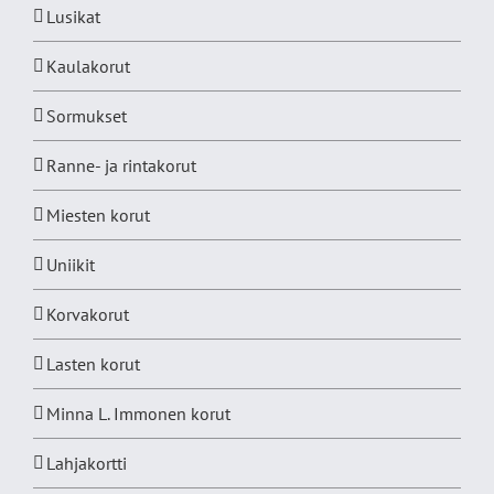
Lusikat
Kaulakorut
Sormukset
Ranne- ja rintakorut
Miesten korut
Uniikit
Korvakorut
Lasten korut
Minna L. Immonen korut
Lahjakortti