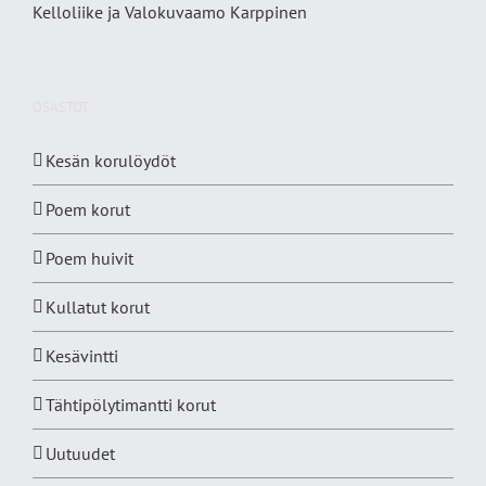
Kelloliike ja Valokuvaamo
Karppinen
OSASTOT
Kesän korulöydöt
Poem korut
Poem huivit
Kullatut korut
Kesävintti
Tähtipölytimantti korut
Uutuudet