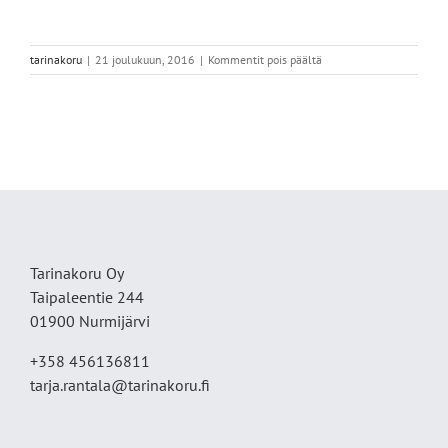
artikkelissa
tarinakoru
|
21 joulukuun, 2016
|
Kommentit pois päältä
tausta3
Tarinakoru Oy
Taipaleentie 244
01900 Nurmijärvi
+358 456136811
tarja.rantala@tarinakoru.fi