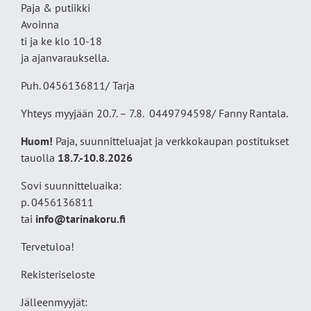
Paja & putiikki
Avoinna
ti ja ke klo 10-18
ja ajanvarauksella.
Puh. 0456136811/ Tarja
Yhteys myyjään 20.7. – 7.8. 0449794598/ Fanny Rantala.
Huom!
Paja, suunnitteluajat ja verkkokaupan postitukset
tauolla
18
.7.-10.8.2026
Sovi suunnitteluaika:
p. 0456136811
tai
info@tarinakoru.fi
Tervetuloa!
Rekisteriseloste
Jälleenmyyjät: