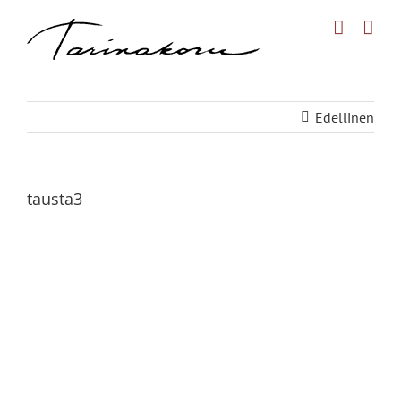
Skip
to
content
Edellinen
tausta3