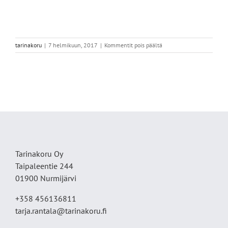
artikkelissa
tarinakoru
|
7 helmikuun, 2017
|
Kommentit pois päältä
Kastesormus,
safiiri
Tarinakoru Oy
Taipaleentie 244
01900 Nurmijärvi
+358 456136811
tarja.rantala@tarinakoru.fi