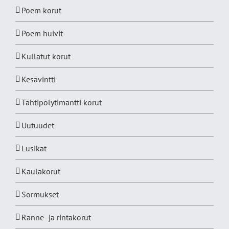
Poem korut
Poem huivit
Kullatut korut
Kesävintti
Tähtipölytimantti korut
Uutuudet
Lusikat
Kaulakorut
Sormukset
Ranne- ja rintakorut