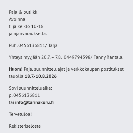
Paja & putiikki
Avoinna
ti ja ke klo 10-18
ja ajanvarauksella.
Puh. 0456136811/ Tarja
Yhteys myyjään 20.7. – 7.8. 0449794598/ Fanny Rantala.
Huom!
Paja, suunnitteluajat ja verkkokaupan postitukset
tauolla
18
.7.-10.8.2026
Sovi suunnitteluaika:
p. 0456136811
tai
info@tarinakoru.fi
Tervetuloa!
Rekisteriseloste