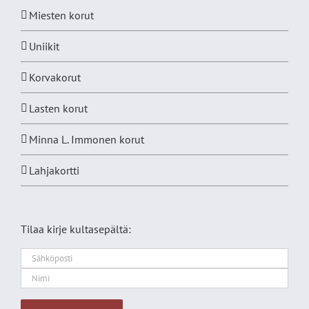
Miesten korut
Uniikit
Korvakorut
Lasten korut
Minna L. Immonen korut
Lahjakortti
Tilaa kirje kultasepältä: