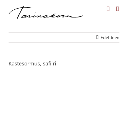
Skip
to
content
Edellinen
Kastesormus, safiiri