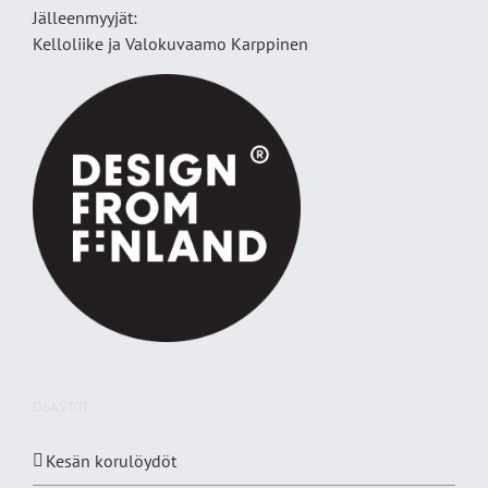
Jälleenmyyjät:
Kelloliike ja Valokuvaamo
Karppinen
OSASTOT
Kesän korulöydöt