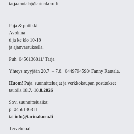
tarja.rantala@tarinakoru.fi
Paja & putiikki
Avoinna
ti ja ke klo 10-18
ja ajanvarauksella.
Puh. 0456136811/ Tarja
Yhteys myyjään 20.7. – 7.8. 0449794598/ Fanny Rantala.
Huom!
Paja, suunnitteluajat ja verkkokaupan postitukset
tauolla
18
.7.-10.8.2026
Sovi suunnitteluaika:
p. 0456136811
tai
info@tarinakoru.fi
Tervetuloa!