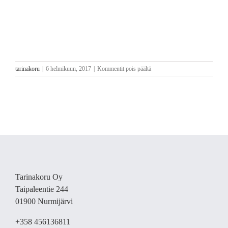
artikkelissa
tarinakoru
|
6 helmikuun, 2017
|
Kommentit pois päältä
Onnelliset
isot
korvakorut
Tarinakoru Oy
Taipaleentie 244
01900 Nurmijärvi
+358 456136811