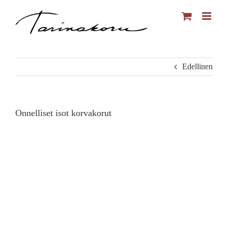
Skip
to
content
Edellinen
Onnelliset isot korvakorut