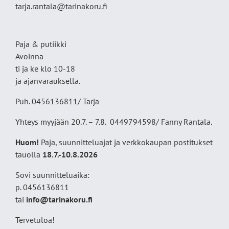
tarja.rantala@tarinakoru.fi
Paja & putiikki
Avoinna
ti ja ke klo 10-18
ja ajanvarauksella.
Puh. 0456136811/ Tarja
Yhteys myyjään 20.7. – 7.8. 0449794598/ Fanny Rantala.
Huom!
Paja, suunnitteluajat ja verkkokaupan postitukset
tauolla
18
.7.-10.8.2026
Sovi suunnitteluaika:
p. 0456136811
tai
info@tarinakoru.fi
Tervetuloa!