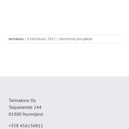
artikkelissa
tarinakoru
|
6 helmikuun, 2017
|
Kommentit pois päältä
V
Twin
kaula3
Tarinakoru Oy
Taipaleentie 244
01900 Nurmijärvi
+358 456136811