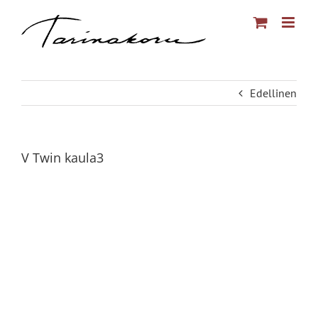
Skip
to
content
Edellinen
V Twin kaula3