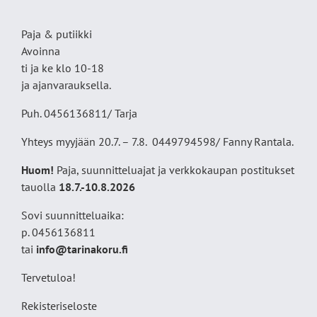
Paja & putiikki
Avoinna
ti ja ke klo 10-18
ja ajanvarauksella.
Puh. 0456136811/ Tarja
Yhteys myyjään 20.7. – 7.8. 0449794598/ Fanny Rantala.
Huom!
Paja, suunnitteluajat ja verkkokaupan postitukset
tauolla
18
.7.-10.8.2026
Sovi suunnitteluaika:
p. 0456136811
tai
info@tarinakoru.fi
Tervetuloa!
Rekisteriseloste