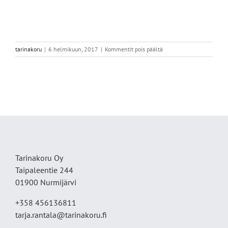
artikkelissa
tarinakoru
|
6 helmikuun, 2017
|
Kommentit pois päältä
Kukka,
korvis
kelt
Tarinakoru Oy
Taipaleentie 244
01900 Nurmijärvi
+358 456136811
tarja.rantala@tarinakoru.fi