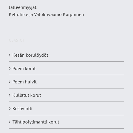
Jälleenmyyjät:
Kelloliike ja Valokuvaamo
Karppinen
OSASTOT
Kesän korulöydöt
Poem korut
Poem huivit
Kullatut korut
Kesävintti
Tähtipölytimantti korut