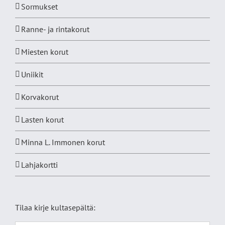
Sormukset
Ranne- ja rintakorut
Miesten korut
Uniikit
Korvakorut
Lasten korut
Minna L. Immonen korut
Lahjakortti
Tilaa kirje kultasepältä: