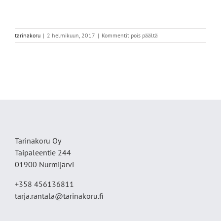
artikkelissa
tarinakoru
|
2 helmikuun, 2017
|
Kommentit pois päältä
Kukkainen,
ametisti
Tarinakoru Oy
Taipaleentie 244
01900 Nurmijärvi
+358 456136811
tarja.rantala@tarinakoru.fi