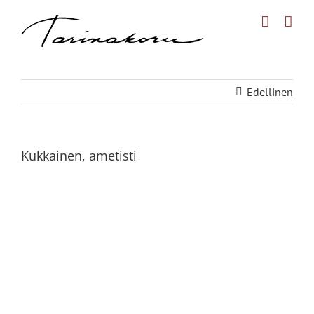
Skip
to
content
Edellinen
Kukkainen, ametisti