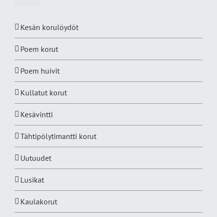
OSASTOT
Kesän korulöydöt
Poem korut
Poem huivit
Kullatut korut
Kesävintti
Tähtipölytimantti korut
Uutuudet
Lusikat
Kaulakorut