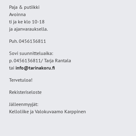
Paja & putiikki
Avoinna
ti ja ke klo 10-18
ja ajanvarauksella.
Puh. 0456136811
Sovi suunnitteluaika:
p. 0456136811/ Tarja Rantala
tai
info@tarinakoru.fi
Tervetuloa!
Rekisteriseloste
Jälleenmyyjät:
Kelloliike ja Valokuvaamo
Karppinen