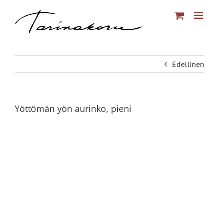
Skip
to
content
Edellinen
Yöttömän yön aurinko, pieni