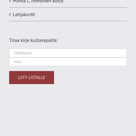
Minna L. Immonen korut
Lahjakortti
Tilaa kirje kultasepältä:
Alternative: