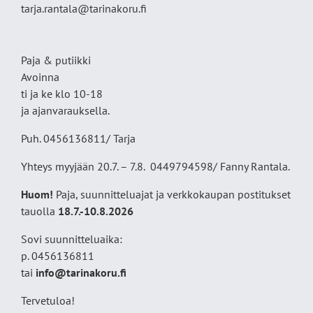
tarja.rantala@tarinakoru.fi
Paja & putiikki
Avoinna
ti ja ke klo 10-18
ja ajanvarauksella.
Puh. 0456136811/ Tarja
Yhteys myyjään 20.7. – 7.8. 0449794598/ Fanny Rantala.
Huom!
Paja, suunnitteluajat ja verkkokaupan postitukset
tauolla
18
.7.-10.8.2026
Sovi suunnitteluaika:
p. 0456136811
tai
info@tarinakoru.fi
Tervetuloa!