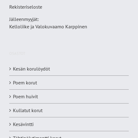
Rekisteriseloste
Jälleenmyyjät:
Kelloliike ja Valokuvaamo
Karppinen
OSASTOT
Kesän korulöydöt
Poem korut
Poem huivit
Kullatut korut
Kesävintti
Tähtipölytimantti korut