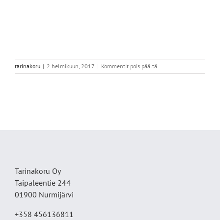
artikkelissa
tarinakoru
|
2 helmikuun, 2017
|
Kommentit pois päältä
Yöttömän
yön
aurinko,
pieni
Tarinakoru Oy
Taipaleentie 244
01900 Nurmijärvi
+358 456136811