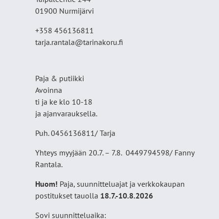
01900 Nurmijärvi
+358 456136811
tarja.rantala@tarinakoru.fi
Paja & putiikki
Avoinna
ti ja ke klo 10-18
ja ajanvarauksella.
Puh. 0456136811/ Tarja
Yhteys myyjään 20.7. – 7.8. 0449794598/ Fanny
Rantala.
Huom!
Paja, suunnitteluajat ja verkkokaupan
postitukset tauolla
18
.7.-10.8.2026
Sovi suunnitteluaika: