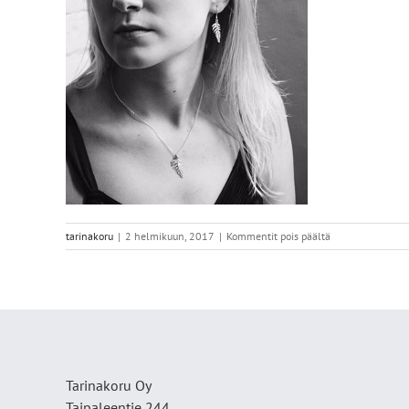
artikkelissa
tarinakoru
|
2 helmikuun, 2017
|
Kommentit pois päältä
Kv
mallilla
verkkokauppa
Tarinakoru Oy
Taipaleentie 244