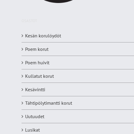
OSASTOT
Kesän korulöydöt
Poem korut
Poem huivit
Kullatut korut
Kesävintti
Tähtipölytimantti korut
Uutuudet
Lusikat