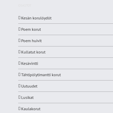
OSASTOT
Kesän korulöydöt
Poem korut
Poem huivit
Kullatut korut
Kesävintti
Tähtipölytimantti korut
Uutuudet
Lusikat
Kaulakorut