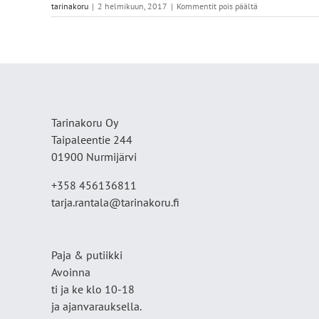
artikkelissa
tarinakoru
|
2 helmikuun, 2017
|
Kommentit pois päältä
Etusivu
3
pelto
Tarinakoru Oy
Taipaleentie 244
01900 Nurmijärvi
+358 456136811
tarja.rantala@tarinakoru.fi
Paja & putiikki
Avoinna
ti ja ke klo 10-18
ja ajanvarauksella.