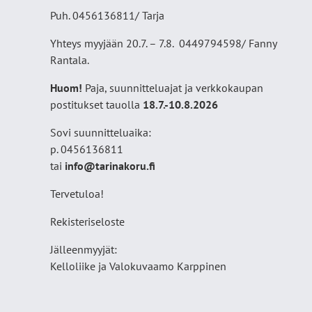
Puh. 0456136811/ Tarja
Yhteys myyjään 20.7. – 7.8. 0449794598/ Fanny
Rantala.
Huom!
Paja, suunnitteluajat ja verkkokaupan
postitukset tauolla
18
.7.-10.8.2026
Sovi suunnitteluaika:
p. 0456136811
tai
info@tarinakoru.fi
Tervetuloa!
Rekisteriseloste
Jälleenmyyjät:
Kelloliike ja Valokuvaamo
Karppinen