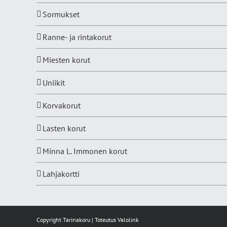
Sormukset
Ranne- ja rintakorut
Miesten korut
Uniikit
Korvakorut
Lasten korut
Minna L. Immonen korut
Lahjakortti
Copyright Tarinakoru | Toteutus
Valolink