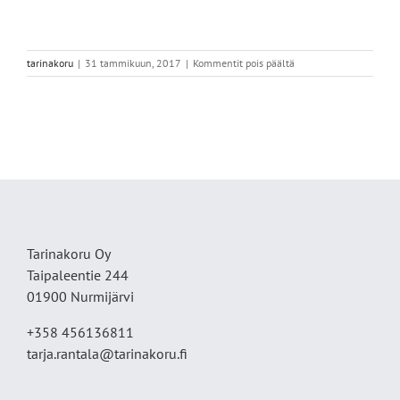
artikkelissa
tarinakoru
|
31 tammikuun, 2017
|
Kommentit pois päältä
Kivikkoalvejuuri
solmioneula
Tarinakoru Oy
Taipaleentie 244
01900 Nurmijärvi
+358 456136811
tarja.rantala@tarinakoru.fi