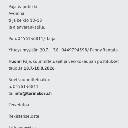
Paja & putiikki
Avoinna
ti ja ke klo 10-18
ja ajanvarauksella.
Puh. 0456136811/ Tarja
Yhteys myyjään 20.7. – 7.8. 0449794598/ Fanny Rantala.
Huom!
Paja, suunnitteluajat ja verkkokaupan postitukset
tauolla
18
.7.-10.8.2026
Sovi suunnitteluaika:
p. 0456136811
tai
info@tarinakoru.fi
Tervetuloa!
Rekisteriseloste
Jälleenmyyjät: