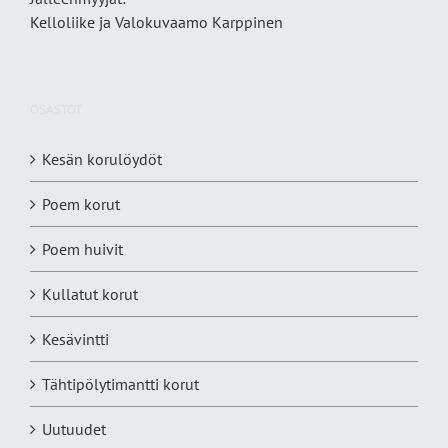
Kelloliike ja Valokuvaamo
Karppinen
OSASTOT
Kesän korulöydöt
Poem korut
Poem huivit
Kullatut korut
Kesävintti
Tähtipölytimantti korut
Uutuudet