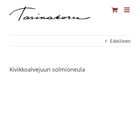
Skip
to
content
Edellinen
Kivikkoalvejuuri solmioneula