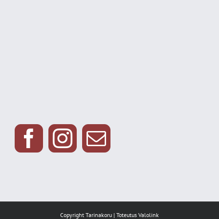
Copyright Tarinakoru | Toteutus
Valolink