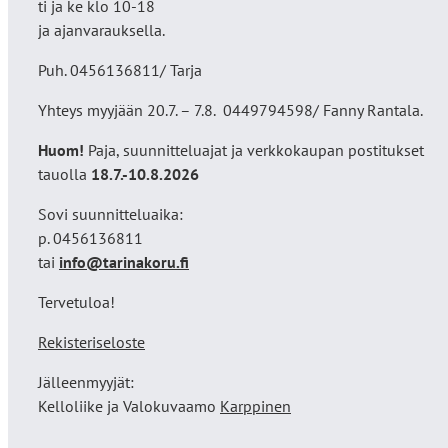
ti ja ke klo 10-18
ja ajanvarauksella.
Puh. 0456136811/ Tarja
Yhteys myyjään 20.7. – 7.8. 0449794598/ Fanny Rantala.
Huom!
Paja, suunnitteluajat ja verkkokaupan postitukset
tauolla
18
.7.-10.8.2026
Sovi suunnitteluaika:
p. 0456136811
tai
info@tarinakoru.fi
Tervetuloa!
Rekisteriseloste
Jälleenmyyjät:
Kelloliike ja Valokuvaamo
Karppinen