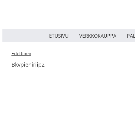
Skip
to
content
ETUSIVU
VERKKOKAUPPA
PA
Edellinen
Bkvpieniriip2