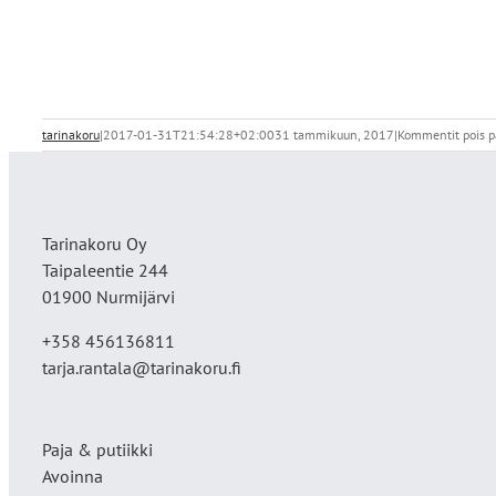
tarinakoru
|
2017-01-31T21:54:28+02:00
31 tammikuun, 2017
|
Kommentit pois p
Tarinakoru Oy
Taipaleentie 244
01900 Nurmijärvi
+358 456136811
tarja.rantala@tarinakoru.fi
Paja & putiikki
Avoinna