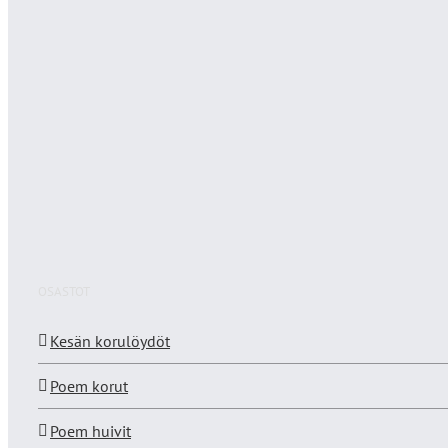
OSASTOT
Kesän korulöydöt
Poem korut
Poem huivit