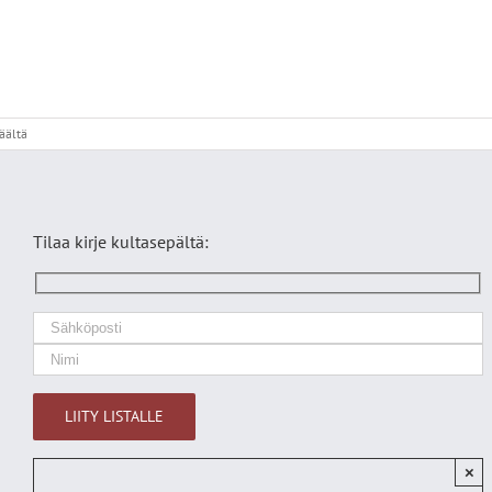
artikkelissa
äältä
Bkvpieniriip2
Tilaa kirje kultasepältä:
×