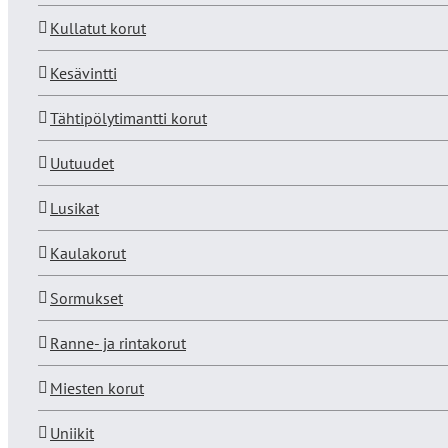
Kullatut korut
Kesävintti
Tähtipölytimantti korut
Uutuudet
Lusikat
Kaulakorut
Sormukset
Ranne- ja rintakorut
Miesten korut
Uniikit