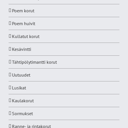
Poem korut
Poem huivit
Kullatut korut
Kesävintti
Tähtipölytimantti korut
Uutuudet
Lusikat
Kaulakorut
Sormukset
Ranne- ja rintakorut