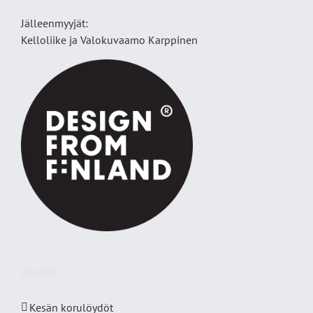
Jälleenmyyjät:
Kelloliike ja Valokuvaamo
Karppinen
OSASTOT
Kesän korulöydöt