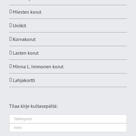
Miesten korut
Uniikit
Korvakorut
Lasten korut
Minna L. Immonen korut
Lahjakortti
Tilaa kirje kultasepältä: