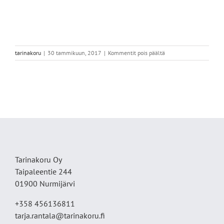
artikkelissa
tarinakoru
|
30 tammikuun, 2017
|
Kommentit pois päältä
Aurinkosormus,
vaalea
Tarinakoru Oy
Taipaleentie 244
01900 Nurmijärvi
+358 456136811
tarja.rantala@tarinakoru.fi