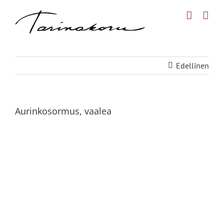
Skip
to
content
Edellinen
Aurinkosormus, vaalea