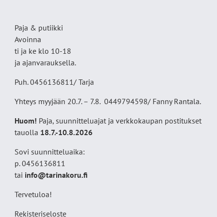
Paja & putiikki
Avoinna
ti ja ke klo 10-18
ja ajanvarauksella.
Puh. 0456136811/ Tarja
Yhteys myyjään 20.7. – 7.8. 0449794598/ Fanny Rantala.
Huom!
Paja, suunnitteluajat ja verkkokaupan postitukset
tauolla
18
.7.-10.8.2026
Sovi suunnitteluaika:
p. 0456136811
tai
info@tarinakoru.fi
Tervetuloa!
Rekisteriseloste