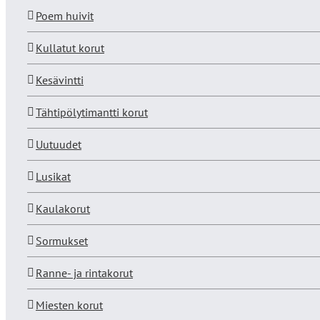
Poem huivit
Kullatut korut
Kesävintti
Tähtipölytimantti korut
Uutuudet
Lusikat
Kaulakorut
Sormukset
Ranne- ja rintakorut
Miesten korut