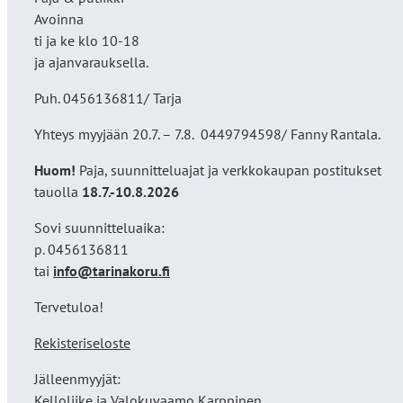
Avoinna
ti ja ke klo 10-18
ja ajanvarauksella.
Puh. 0456136811/ Tarja
Yhteys myyjään 20.7. – 7.8. 0449794598/ Fanny Rantala.
Huom!
Paja, suunnitteluajat ja verkkokaupan postitukset
tauolla
18
.7.-10.8.2026
Sovi suunnitteluaika:
p. 0456136811
tai
info@tarinakoru.fi
Tervetuloa!
Rekisteriseloste
Jälleenmyyjät:
Kelloliike ja Valokuvaamo
Karppinen