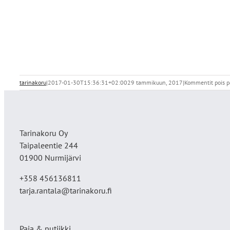
tarinakoru
|
2017-01-30T15:36:31+02:00
29 tammikuun, 2017
|
Kommentit pois p
Tarinakoru Oy
Taipaleentie 244
01900 Nurmijärvi
+358 456136811
tarja.rantala@tarinakoru.fi
Paja & putiikki