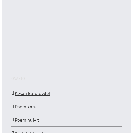
OSASTOT
Kesän korulöydöt
Poem korut
Poem huivit