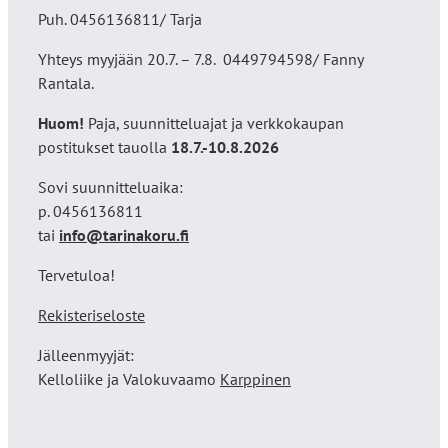
Puh. 0456136811/ Tarja
Yhteys myyjään 20.7. – 7.8. 0449794598/ Fanny
Rantala.
Huom!
Paja, suunnitteluajat ja verkkokaupan
postitukset tauolla
18
.7.-10.8.2026
Sovi suunnitteluaika:
p. 0456136811
tai
info@tarinakoru.fi
Tervetuloa!
Rekisteriseloste
Jälleenmyyjät:
Kelloliike ja Valokuvaamo
Karppinen