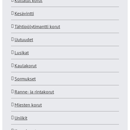
Kullatut korut
Kesävintti
Tähtipölytimantti korut
Uutuudet
Lusikat
Kaulakorut
Sormukset
Ranne- ja rintakorut
Miesten korut
Uniikit