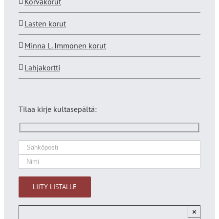
Korvakorut
Lasten korut
Minna L. Immonen korut
Lahjakortti
Tilaa kirje kultasepältä:
×