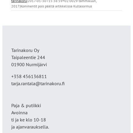
tarinakoru
|
2017-01-30T15:38:59+02:00
29 tammikuun,
2017
|
Kommentit pois päältä
artikkelissa Kultasormus
Tarinakoru Oy
Taipaleentie 244
01900 Nurmijärvi
+358 456136811
tarja.rantala@tarinakoru.fi
Paja & putiikki
Avoinna
ti ja ke klo 10-18
ja ajanvarauksella.