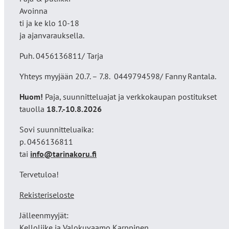
Avoinna
ti ja ke klo 10-18
ja ajanvarauksella.
Puh. 0456136811/ Tarja
Yhteys myyjään 20.7. – 7.8. 0449794598/ Fanny Rantala.
Huom!
Paja, suunnitteluajat ja verkkokaupan postitukset
tauolla
18
.7.-10.8.2026
Sovi suunnitteluaika:
p. 0456136811
tai
info@tarinakoru.fi
Tervetuloa!
Rekisteriseloste
Jälleenmyyjät:
Kelloliike ja Valokuvaamo
Karppinen