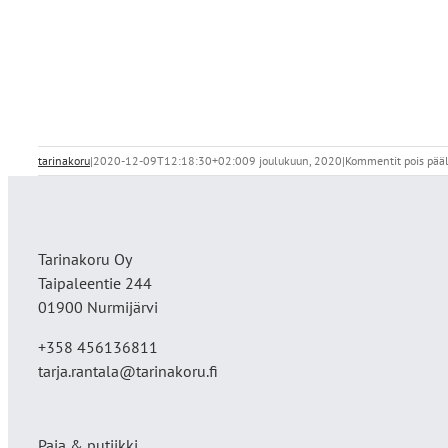
tarinakoru
|
2020-12-09T12:18:30+02:00
9 joulukuun, 2020
|
Kommentit pois pää
Tarinakoru Oy
Taipaleentie 244
01900 Nurmijärvi
+358 456136811
tarja.rantala@tarinakoru.fi
Paja & putiikki