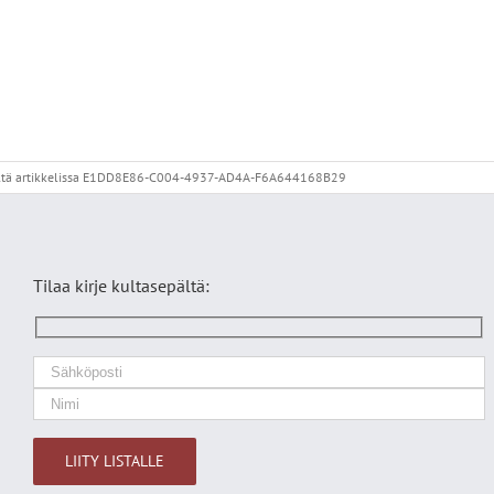
ltä
artikkelissa E1DD8E86-C004-4937-AD4A-F6A644168B29
Tilaa kirje kultasepältä: