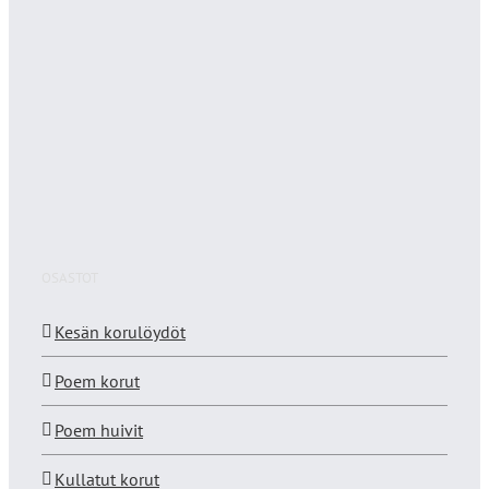
OSASTOT
Kesän korulöydöt
Poem korut
Poem huivit
Kullatut korut