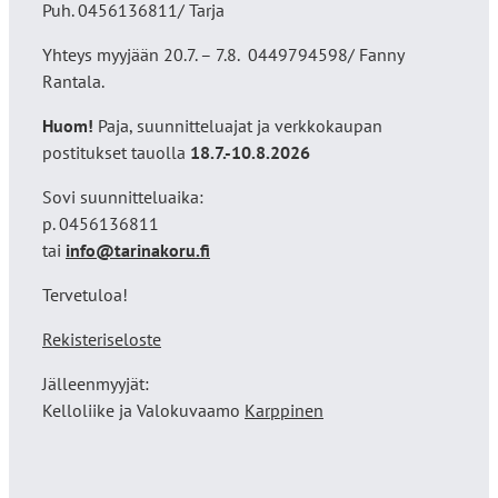
Puh. 0456136811/ Tarja
Yhteys myyjään 20.7. – 7.8. 0449794598/ Fanny
Rantala.
Huom!
Paja, suunnitteluajat ja verkkokaupan
postitukset tauolla
18
.7.-10.8.2026
Sovi suunnitteluaika:
p. 0456136811
tai
info@tarinakoru.fi
Tervetuloa!
Rekisteriseloste
Jälleenmyyjät:
Kelloliike ja Valokuvaamo
Karppinen