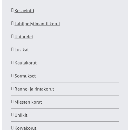
Kesävintti
Tähtipölytimantti korut
Uutuudet
Lusikat
Kaulakorut
Sormukset
Ranne- ja rintakorut
Miesten korut
Uniikit
Korvakorut